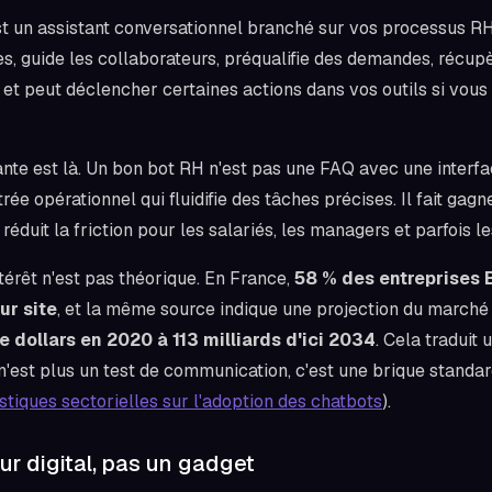
t un assistant conversationnel branché sur vos processus RH
s, guide les collaborateurs, préqualifie des demandes, récup
s et peut déclencher certaines actions dans vos outils si vous
te est là. Un bon bot RH n'est pas une FAQ avec une interfa
trée opérationnel qui fluidifie des tâches précises. Il fait ga
 réduit la friction pour les salariés, les managers et parfois l
térêt n'est pas théorique. En France,
58 % des entreprises B
ur site
, et la même source indique une projection du march
de dollars en 2020 à 113 milliards d'ici 2034
. Cela traduit
 n'est plus un test de communication, c'est une brique standa
istiques sectorielles sur l'adoption des chatbots
).
ur digital, pas un gadget