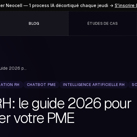
ter Neocell — 1 process IA décortiqué chaque jeudi →
S'inscrire 
BLOG
ÉTUDES DE CAS
Chat bot RH: le guide 2026 pour automatiser vot...
ATION RH
CHATBOT PME
INTELLIGENCE ARTIFICIELLE RH
SO
RH: le guide 2026 pour
er votre PME