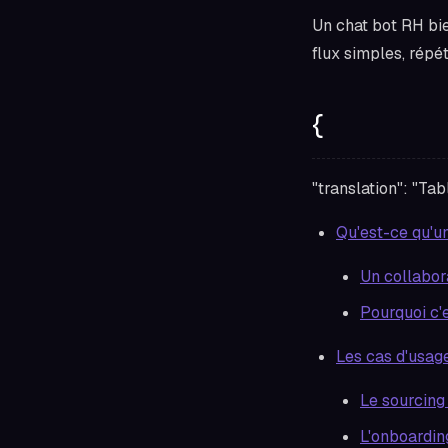
Un chat bot RH bie
flux simples, répét
{
"translation": "Tab
Qu'est-ce qu'u
Un collabora
Pourquoi c'
Les cas d'usag
Le sourcing 
L'onboardin