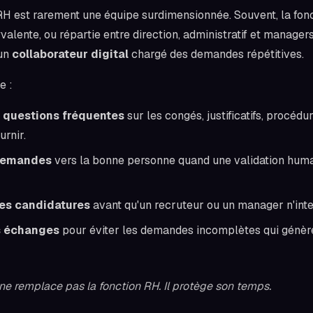
RH est rarement une équipe surdimensionnée. Souvent, la fonc
alente, ou répartie entre direction, administratif et manager
 un
collaborateur digital
chargé des demandes répétitives.
e :
 questions fréquentes
sur les congés, justificatifs, procédu
rnir.
 demandes
vers la bonne personne quand une validation huma
des candidatures
avant qu'un recruteur ou un manager n'inte
s échanges
pour éviter les demandes incomplètes qui génère
 ne remplace pas la fonction RH. Il protège son temps.