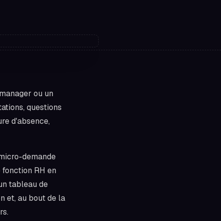
 manager ou un
ations, questions
dure d'absence,
e micro-demande
e fonction RH en
un tableau de
n et, au bout de la
rs.