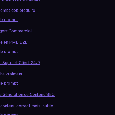
rompt doit produire
de prompt
Agent Commercial
ge en PME B2B
de prompt
e Support Client 24/7
he vraiment
de prompt
e Génération de Contenu SEO
 contenu correct mais inutile