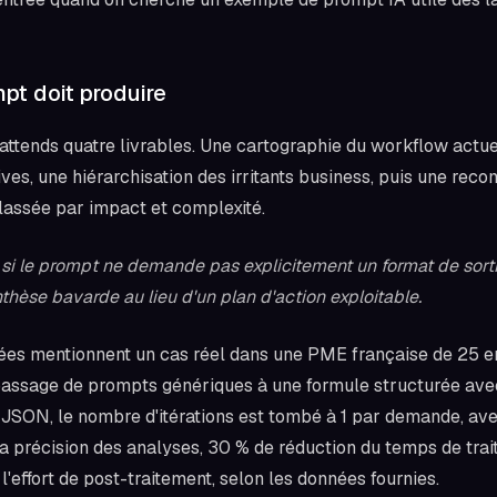
pt doit produire
j'attends quatre livrables. Une cartographie du workflow actue
ives, une hiérarchisation des irritants business, puis une re
lassée par impact et complexité.
si le prompt ne demande pas explicitement un format de sortie
hèse bavarde au lieu d'un plan d'action exploitable.
iées mentionnent un cas réel dans une PME française de 25 
passage de prompts génériques à une formule structurée avec
n JSON, le nombre d'itérations est tombé à 1 par demande, a
la précision des analyses, 30 % de réduction du temps de tra
l'effort de post-traitement, selon les données fournies.