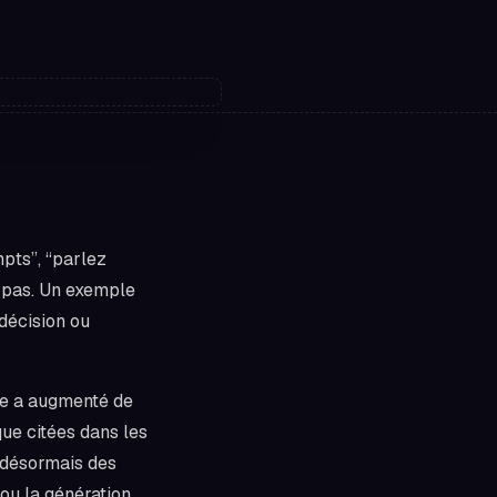
mpts”, “parlez
t pas. Un exemple
 décision ou
nce a augmenté de
ue citées dans les
t désormais des
 ou la génération