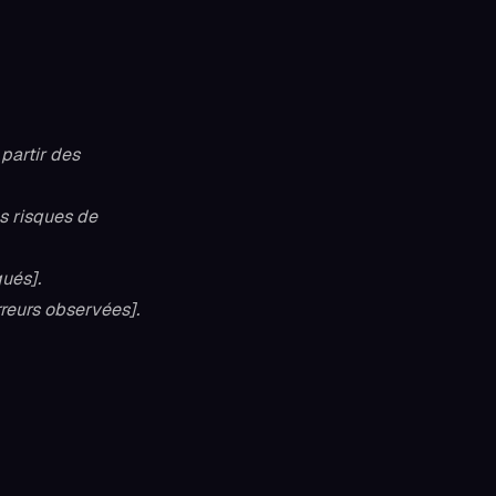
partir des
es risques de
qués].
rreurs observées].