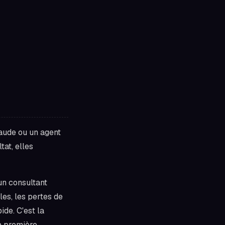
laude ou un agent
tat, elles
un consultant
lles, les pertes de
ide. C'est la
a première