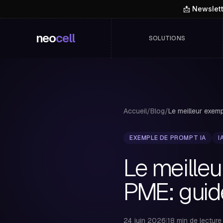
📩 Newslet
neo
cell
SOLUTIONS
Accueil
/
Blog
/
EXEMPLE DE PROMPT IA
I
Le meille
PME: gui
24 juin 2026
|
18 min de lecture