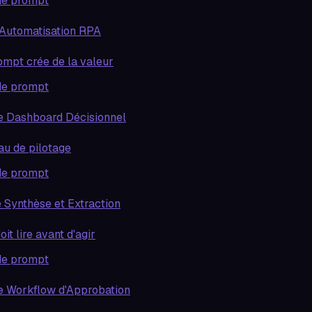
de prompt
'Automatisation RPA
ompt crée de la valeur
de prompt
e Dashboard Décisionnel
au de pilotage
de prompt
e Synthèse et Extraction
oit lire avant d'agir
de prompt
e Workflow d'Approbation