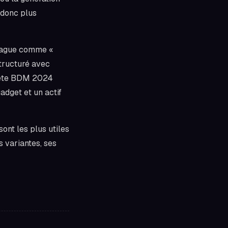
t donc plus
t vague comme «
structuré avec
quête BDM 2024
adget et un actif
sont les plus utiles
 variantes, ses