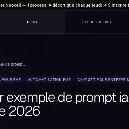
ter Neocell — 1 process IA décortiqué chaque jeudi →
S'inscrire 
BLOG
ÉTUDES DE CAS
Le meilleur exemple de prompt ia pour PME: guid...
A POUR PME
AUTOMATISATION PME
CHATGPT POUR ENTREPRI
ur exemple de prompt ia
de 2026