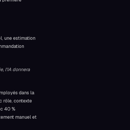
l, une estimation
commandation
, l'IA donnera
employés dans la
 rôle, contexte
vec 40 %
itement manuel et