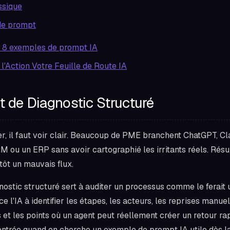
ssique
de prompt
 8 exemples de prompt IA
l'Action Votre Feuille de Route IA
t de Diagnostic Structuré
r, il faut voir clair. Beaucoup de PME branchent ChatGPT, C
 ou un ERP sans avoir cartographié les irritants réels. Résul
tôt un mauvais flux.
ostic structuré sert à auditer un processus comme le ferait 
rce l'IA à identifier les étapes, les acteurs, les reprises manue
 et les points où un agent peut réellement créer un retour rap
'entrée quand on cherche un exemple de prompt IA utile dès l