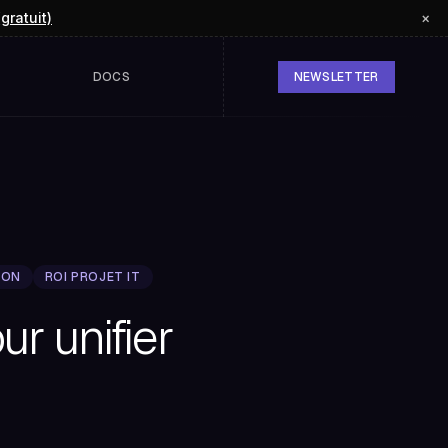
(gratuit)
×
DOCS
NEWSLETTER
ION
ROI PROJET IT
r unifier