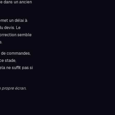
ste dans un ancien
omet un délai à
du devis. Le
correction semble
s.
ts, de commandes,
 ce stade,
a ne suffit pas si
 propre écran.