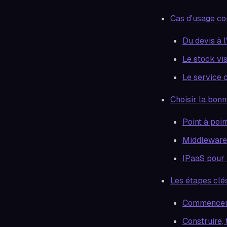
Cas d'usage co
Du devis à 
Le stock vi
Le service 
Choisir la bonn
Point à poin
Middleware 
IPaaS pour i
Les étapes clés
Commencer p
Construire,