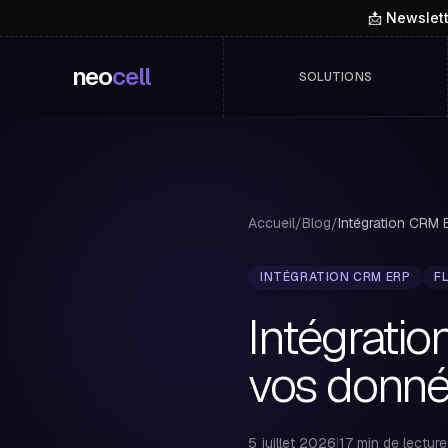
📩 Newslet
neo
cell
SOLUTIONS
Accueil
/
Blog
/
INTÉGRATION CRM ERP
F
Intégratio
vos donn
5 juillet 2026
|
17 min de lecture