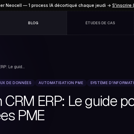
ter Neocell — 1 process IA décortiqué chaque jeudi →
S'inscrire 
BLOG
ÉTUDES DE CAS
Intégration CRM ERP: Le guide pour unifier vos ...
LUX DE DONNÉES
AUTOMATISATION PME
SYSTÈME D'INFORMAT
n CRM ERP: Le guide pou
ées PME