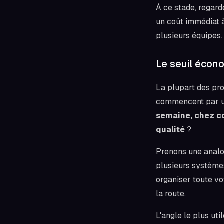
À ce stade, regar
un coût immédiat à
plusieurs équipes.
Le seuil écon
La plupart des pro
commencent par u
semaine, chez co
qualité
?
Prenons une analog
plusieurs systèmes
organiser toute vot
la route.
L'angle le plus uti