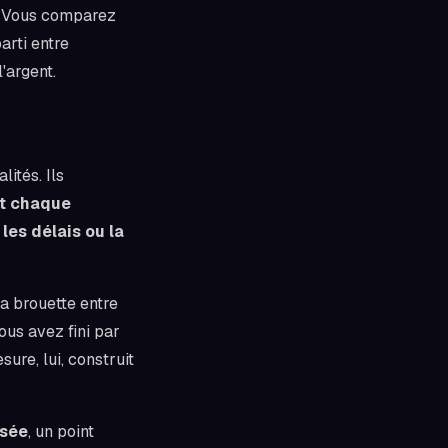
. Vous comparez
arti entre
'argent.
ités. Ils
nt chaque
les délais ou la
la brouette entre
ous avez fini par
sure, lui, construit
isée
, un point