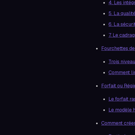
4. Les intég
5. La quali
6. La sécuri
7. Le cadra
Fourchettes de
Trois nivea
Comment lir
Forfait ou Régi
Le forfait r
Le modèle h
Comment créer 