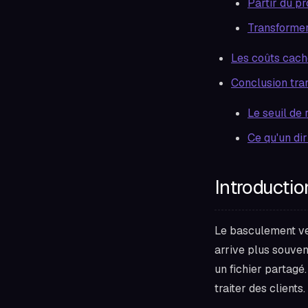
Partir du p
Transformer
Les coûts cach
Conclusion tra
Le seuil de 
Ce qu'un dir
Introducti
Le basculement ver
arrive plus souven
un fichier partagé
traiter des clients