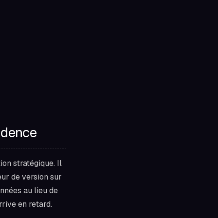
vidence
on stratégique. Il
eur de version sur
onnées au lieu de
rrive en retard.