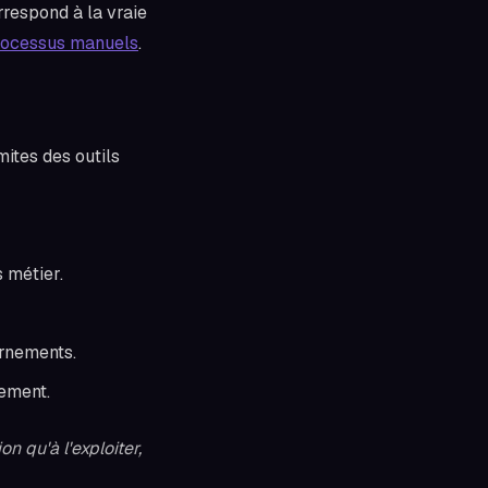
rrespond à la vraie
processus manuels
.
ites des outils
 métier.
urnements.
rement.
n qu'à l'exploiter,