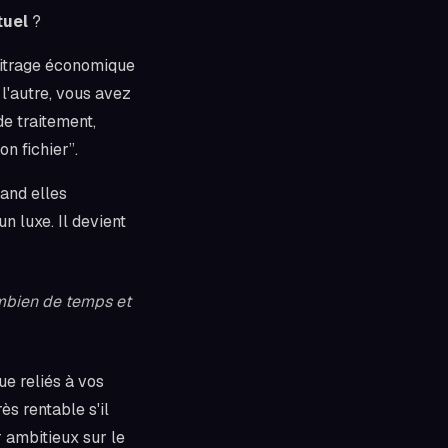
tuel
?
rbitrage économique
 l'autre, vous avez
de traitement,
n fichier”.
uand elles
n luxe. Il devient
ombien de temps et
ue reliés à vos
ès rentable s'il
ambitieux sur le