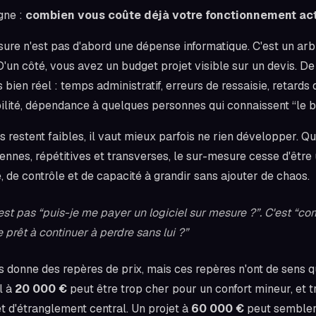
igne :
combien vous coûte déjà votre fonctionnement ac
sure n'est pas d'abord une dépense informatique. C'est un a
D'un côté, vous avez un budget projet visible sur un devis. De
s bien réel : temps administratif, erreurs de ressaisie, retards 
lité, dépendance à quelques personnes qui connaissent “le bo
s restent faibles, il vaut mieux parfois ne rien développer. Q
ennes, répétitives et transverses, le sur-mesure cesse d'être u
, de contrôle et de capacité à grandir sans ajouter de chaos.
'est pas “puis-je me payer un logiciel sur mesure ?”. C'est “c
e prêt à continuer à perdre sans lui ?”
 donne des repères de prix, mais ces repères n'ont de sens q
l à
20 000 €
peut être trop cher pour un confort mineur, et tr
 d'étranglement central. Un projet à
60 000 €
peut sembler 