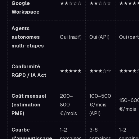
Google
★★☆☆☆
★★☆☆☆
★★★★
Workspace
Agents
autonomes
Oui (natif)
Oui (API)
Oui (part
multi-étapes
Conformité
★★★★★
★★★☆☆
★★★★
RGPD / IA Act
Coût mensuel
200–
100–500
150–60
(estimation
800
€/mois
€/mois
PME)
€/mois
(API)
Courbe
1-2
3-6
1-2
d'apprentissage
semaines
semaines
semaine