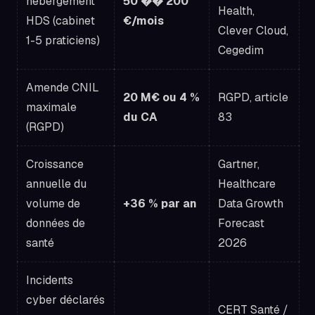
hébergement
50 �� 200
Health,
HDS (cabinet
€/mois
Clever Cloud,
1-5 praticiens)
Cegedim
Amende CNIL
20 M€ ou 4 %
RGPD, article
maximale
du CA
83
(RGPD)
Croissance
Gartner,
annuelle du
Healthcare
volume de
+36 % par an
Data Growth
données de
Forecast
santé
2026
Incidents
cyber déclarés
CERT Santé /