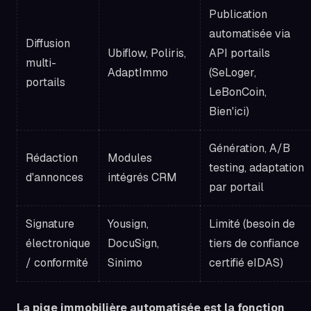
Publication
automatisée via
Diffusion
Ubiflow, Poliris,
API portails
multi-
AdaptImmo
(SeLoger,
portails
LeBonCoin,
Bien'ici)
Génération, A/B
Rédaction
Modules
testing, adaptation
d'annonces
intégrés CRM
par portail
Signature
Yousign,
Limité (besoin de
électronique
DocuSign,
tiers de confiance
/ conformité
Sinimo
certifié eIDAS)
La pige immobilière automatisée est la fonction