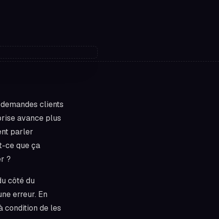
s demandes clients
prise avance plus
nt parler
st-ce que ça
er ?
du côté du
ne erreur. En
 condition de les