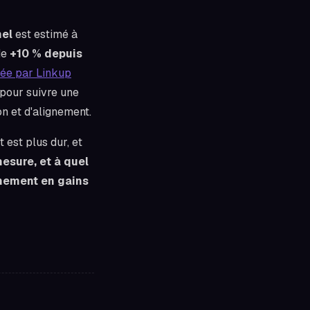
nel
est estimé à
de
+10 % depuis
yée par Linkup
 pour suivre une
n et d'alignement.
t est plus dur, et
mesure, et à quel
gnement en gains