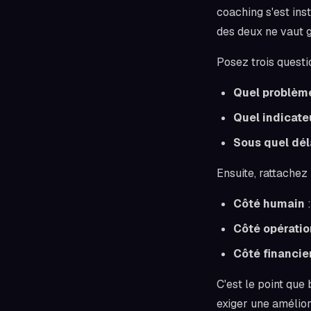
coaching s'est in
des deux ne vaut g
Posez trois questi
Quel problème
Quel indicate
Sous quel déla
Ensuite, rattachez
Côté humain
:
Côté opératio
Côté financie
C'est le point que
exiger une amélio