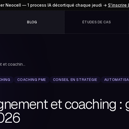
ter Neocell — 1 process IA décortiqué chaque jeudi →
S'inscrire 
BLOG
ÉTUDES DE CAS
Accompagnement et coaching : guide pour PME en ...
CHING
COACHING PME
CONSEIL EN STRATÉGIE
AUTOMATISA
ement et coaching : 
026