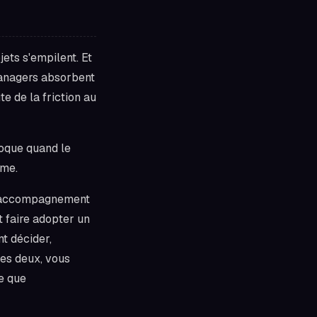
ets s'empilent. Et
 managers absorbent
e de la friction au
loque quand le
hme.
 L'accompagnement
et faire adopter un
t décider,
les deux, vous
te que