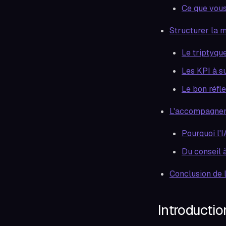
Ce que vou
Structurer la 
Le triptyque
Les KPI à s
Le bon réfl
L'accompagnem
Pourquoi l'
Du conseil 
Conclusion de l
Introductio