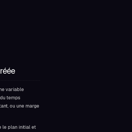
créée
une variable
t du temps
stant, ou une marge
 le plan initial et