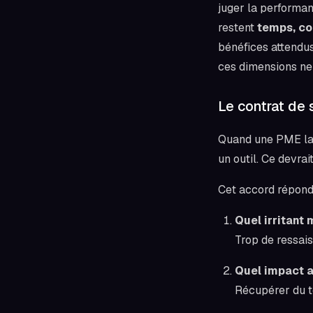
juger la performan
restent
temps, co
bénéfices attendus
ces dimensions ne s
Le contrat de 
Quand une PME lanc
un outil. Ce devrai
Cet accord répond 
Quel irritant 
Trop de ressaisi
Quel impact a
Récupérer du tem