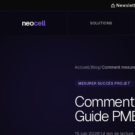
📩 Newslet
neo
cell
SOLUTIONS
Accueil
/
Blog
/
MESURER SUCCÈS PROJET
Comment m
Guide PME
15 juin 2026
|
14 min de lecture