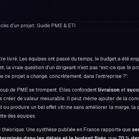
tre livré. Les équipes ont passé du temps, le budget a été enga
t, la vraie question d'un dirigeant n'est pas “est-ce que le proj
ue ce projet a changé, concrètement, dans l'entreprise ?”.
coup de PME se trompent. Elles confondent
livraison
et
succ
ns créer de valeur mesurable. Il peut même ajouter de la com
l ou produire un bel effet vitrine sans améliorer la marge, la 
nte des équipes.
de théorique. Une synthèse publiée en France rapporte que
se
terminés dans les délais et le budget fixés
, que
70 % des