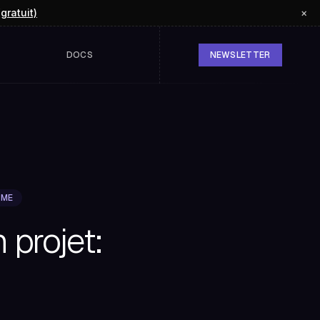
(gratuit)
×
DOCS
NEWSLETTER
PME
projet: