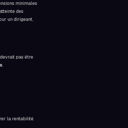
mensions minimales
'atteinte des
our un dirigeant,
devrait pas être
s
.
er la rentabilité.