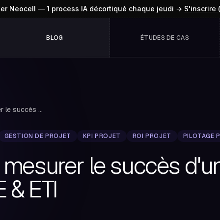
ter Neocell — 1 process IA décortiqué chaque jeudi →
S'inscrire 
BLOG
ÉTUDES DE CAS
Comment mesurer le succès d'un projet: Guide PM...
GESTION DE PROJET
KPI PROJET
ROI PROJET
PILOTAGE 
esurer le succès d'un 
 & ETI