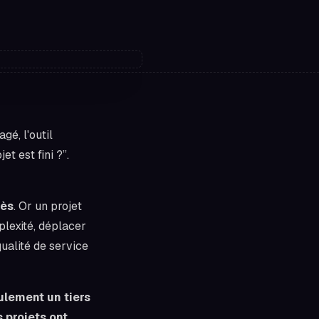
gé, l'outil
et est fini ?”.
ès
. Or un projet
plexité, déplacer
qualité de service
ulement un tiers
 projets ont