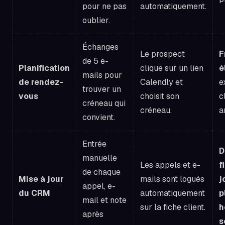
pour ne pas
automatiquement.
oublier.
Échanges
Le prospect
F
de 5 e-
Planification
clique sur un lien
é
mails pour
de rendez-
Calendly et
e
trouver un
vous
choisit son
c
créneau qui
créneau.
a
convient.
Entrée
D
manuelle
Les appels et e-
f
de chaque
Mise à jour
mails sont logués
j
appel, e-
du CRM
automatiquement
p
mail et note
sur la fiche client.
h
après
s