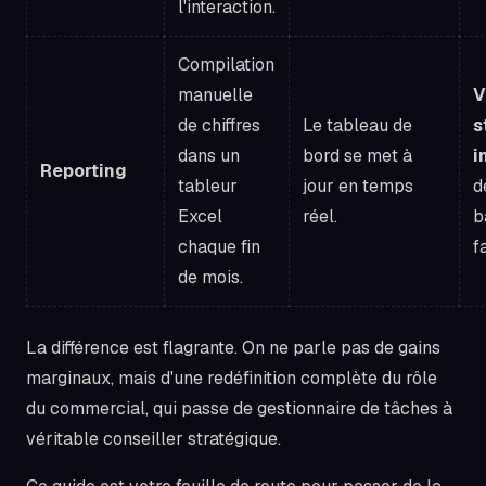
l'interaction.
Compilation
manuelle
V
de chiffres
Le tableau de
s
dans un
bord se met à
i
Reporting
tableur
jour en temps
d
Excel
réel.
b
chaque fin
fa
de mois.
La différence est flagrante. On ne parle pas de gains
marginaux, mais d'une redéfinition complète du rôle
du commercial, qui passe de gestionnaire de tâches à
véritable conseiller stratégique.