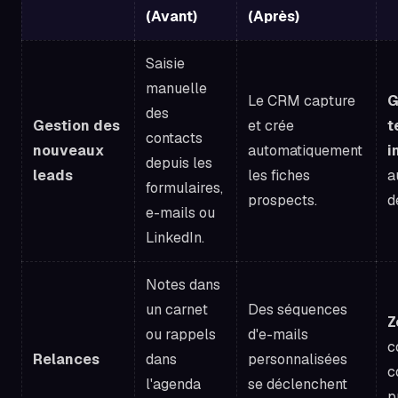
(Avant)
(Après)
Saisie
manuelle
Le CRM capture
G
des
Gestion des
et crée
t
contacts
nouveaux
automatiquement
i
depuis les
leads
les fiches
a
formulaires,
prospects.
d
e-mails ou
LinkedIn.
Notes dans
un carnet
Des séquences
Z
ou rappels
d'e-mails
c
Relances
dans
personnalisées
c
l'agenda
se déclenchent
p