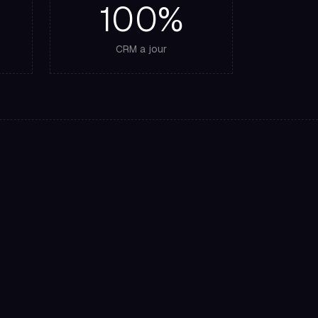
100%
CRM a jour