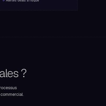
Alertes deals a risque
ales ?
processus
 commercial.