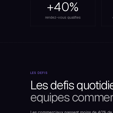
+40%
rendez-vous qualifies
LES DEFIS
Les defis quotid
equipes commer
Les commerciaux passent moins de 40% de l