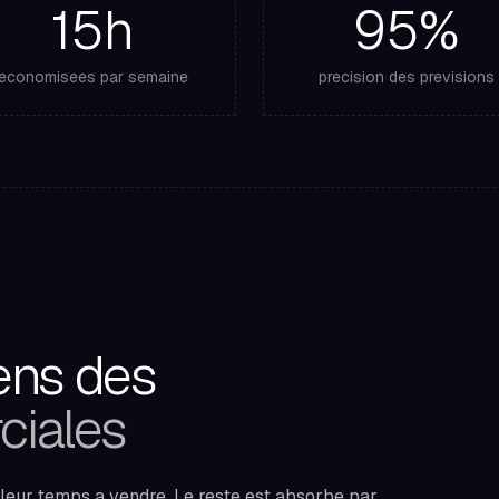
15h
95%
economisees par semaine
precision des previsions
iens des
ciales
eur temps a vendre. Le reste est absorbe par