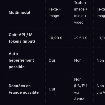
Texte +
Texte +
image +
Text
Multimodal
image
audio +
imag
vidéo
Coût API / M
~0,20 $
~2,50 $
~3,0
tokens (input)
Auto-
hébergement
Oui
Non
Non
possible
Non
Données en
(US/EU
Non 
Oui
France possible
via
via 
Azure)