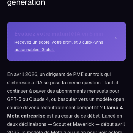
génération
Évaluez votre maturité IA en 5 min
→
Recevez un score, votre profil et 3 quick-wins
actionnables. Gratuit.
En avril 2026, un dirigeant de PME sur trois qui
s'intéresse à l'IA se pose la même question : faut-il
continuer à payer des abonnements mensuels pour
GPT-5 ou Claude 4, ou basculer vers un modèle open
source devenu redoutablement compétitif ?
Llama 4
Meta entreprise
est au cœur de ce débat. Lancé en
deux déclinaisons — Scout et Maverick — début avril
2025, le modèle de Meta a eu un an pour voir éclore