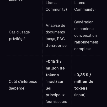
Llama
Llama
Community)
Community)
Génération
Analyse de
de contenu,
Cas d'usage
documents
conversation,
privilégié
longs, RAG
raisonnement
d'entreprise
complexe
~
0,15 $ /
million de
tokens
~
0,25 $ /
Coût d'inférence
(input) sur
million de
(hébergé)
les
tokens
principaux
(input)
fournisseurs