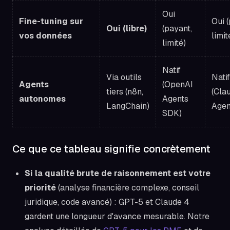
Oui
Fine-tuning sur
Oui 
Oui (libre)
(payant,
vos données
limit
limité)
Natif
Via outils
Natif
Agents
(OpenAI
tiers (n8n,
(Cla
autonomes
Agents
LangChain)
Agen
SDK)
Ce que ce tableau signifie concrètement
Si la qualité brute de raisonnement est votre
priorité
(analyse financière complexe, conseil
juridique, code avancé) : GPT-5 et Claude 4
gardent une longueur d'avance mesurable. Notre