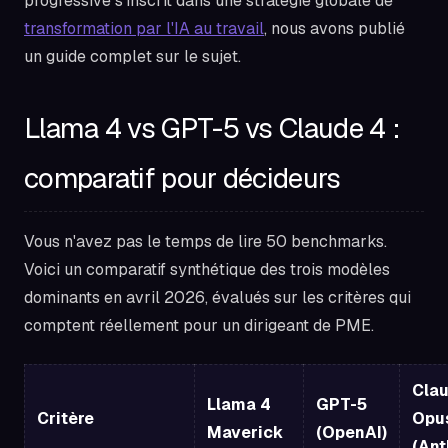
progressive s'inscrit dans une stratégie globale de
transformation par l'IA au travail
, nous avons publié
un guide complet sur le sujet.
Llama 4 vs GPT-5 vs Claude 4 :
comparatif pour décideurs
Vous n'avez pas le temps de lire 50 benchmarks.
Voici un comparatif synthétique des trois modèles
dominants en avril 2026, évalués sur les critères qui
comptent réellement pour un dirigeant de PME.
Cla
Llama 4
GPT-5
Critère
Opu
Maverick
(OpenAI)
(Ant