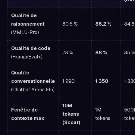
Qualité de
raisonnement
80,5 %
86,2 %
84,8
(MMLU-Pro)
Qualité de code
78 %
88 %
85 
(HumanEval+)
Qualité
conversationnelle
1 290
1 350
1 33
(Chatbot Arena Elo)
10M
Fenêtre de
1M
500
tokens
contexte max
tokens
toke
(Scout)