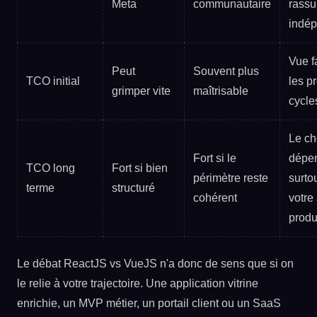
Meta
communautaire
rassu
indé
Vue f
Peut
Souvent plus
TCO initial
les p
grimper vite
maîtrisable
cycle
Le ch
Fort si le
dépe
TCO long
Fort si bien
périmètre reste
surto
terme
structuré
cohérent
votre
produ
Le débat ReactJS vs VueJS n'a donc de sens que si on
le relie à votre trajectoire. Une application vitrine
enrichie, un MVP métier, un portail client ou un SaaS