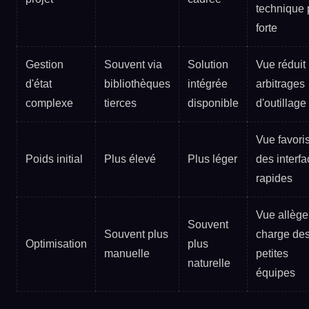
technique 
forte
Gestion
Souvent via
Solution
Vue réduit 
d'état
bibliothèques
intégrée
arbitrages
complexe
tierces
disponible
d'outillage
Vue favori
Poids initial
Plus élevé
Plus léger
des interf
rapides
Vue allège
Souvent
Souvent plus
charge de
Optimisation
plus
manuelle
petites
naturelle
équipes