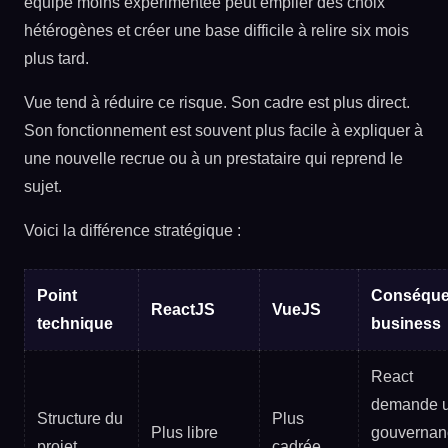
équipe moins expérimentée peut empiler des choix
hétérogènes et créer une base difficile à relire six mois
plus tard.
Vue tend à réduire ce risque. Son cadre est plus direct.
Son fonctionnement est souvent plus facile à expliquer à
une nouvelle recrue ou à un prestataire qui reprend le
sujet.
Voici la différence stratégique :
Point
Conséqu
ReactJS
VueJS
technique
business
React
demande 
Structure du
Plus
Plus libre
gouvernan
projet
cadrée