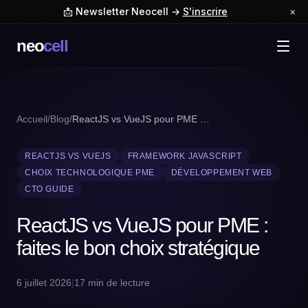
📩 Newsletter Neocell →
S'inscrire
×
neo
cell
Accueil
/
Blog
/
ReactJS vs VueJS pour PME : faites le bon choix...
REACTJS VS VUEJS
FRAMEWORK JAVASCRIPT
CHOIX TECHNOLOGIQUE PME
DÉVELOPPEMENT WEB
CTO GUIDE
ReactJS vs VueJS pour PME :
faites le bon choix stratégique
6 juillet 2026
|
17 min de lecture