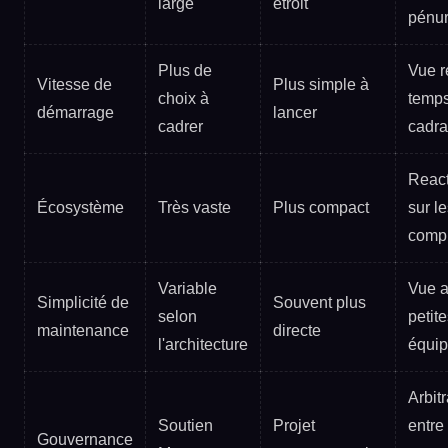
large
étroit
pénur
Plus de
Vue r
Vitesse de
Plus simple à
choix à
temp
démarrage
lancer
cadrer
cadr
React
Écosystème
Très vaste
Plus compact
sur le
comp
Variable
Vue a
Simplicité de
Souvent plus
selon
petit
maintenance
directe
l'architecture
équi
Arbit
Soutien
Projet
entre
Gouvernance