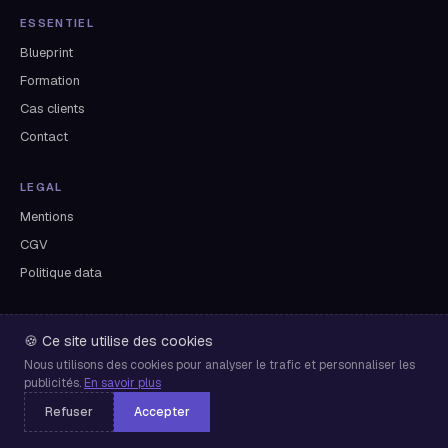
ESSENTIEL
Blueprint
Formation
Cas clients
Contact
LEGAL
Mentions
CGV
Politique data
RÉSEAUX
🍪 Ce site utilise des cookies
YouTube La Cellule
Nous utilisons des cookies pour analyser le trafic et personnaliser les
LinkedIn
publicités.
En savoir plus
Archives newsletter
Refuser
Accepter
ET VOUS ? FAITES LE TEST