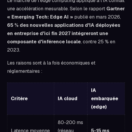
Le marché de l'edge computing appliqué à l'IA connaît
une accélération mesurable. Selon le rapport
Gartner
« Emerging Tech: Edge AI »
publié en mars 2026,
65 % des nouvelles applications d'IA déployées
en entreprise d'ici fin 2027 intégreront une
composante d'inférence locale
, contre 25 % en
2023.
Les raisons sont à la fois économiques et
réglementaires :
IA
Critère
IA cloud
embarquée
(edge)
80-200 ms
Latence moyenne
(réseau
5-15 ms