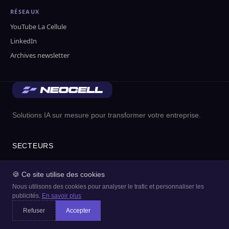
RÉSEAUX
YouTube La Cellule
LinkedIn
Archives newsletter
Solutions IA sur mesure pour transformer votre entreprise.
SECTEURS
Comptables
🍪 Ce site utilise des cookies
Immobilier
Nous utilisons des cookies pour analyser le trafic et personnaliser les
publicités.
En savoir plus
Santé
Refuser
Accepter
Avocats
ET VOUS ? FAITES LE TEST