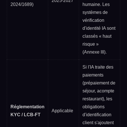
2025-2027
2024/1689)
humaine. Les
systèmes de
vérification
d'identité IA sont
classés « haut
risque »
(Annexe III).
Si l'IA traite des
paiements
(prépaiement de
séjour, acompte
restaurant), les
Réglementation
obligations
Applicable
KYC / LCB-FT
d'identification
client s'ajoutent